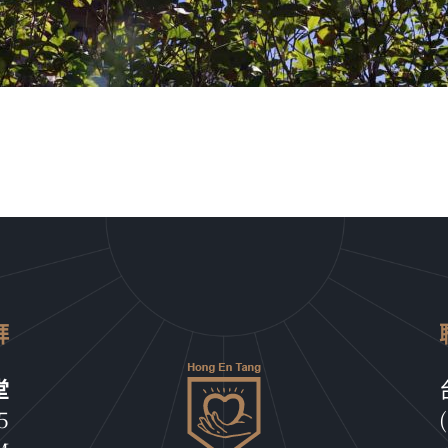
拜
堂
5