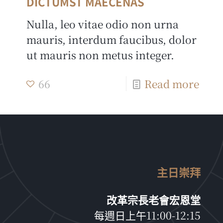
DICTUMST MAECENAS
Nulla, leo vitae odio non urna
mauris, interdum faucibus, dolor
ut mauris non metus integer.
66
Read more
主日崇拜
改革宗長老會宏恩堂
每週日上午11:00-12:15