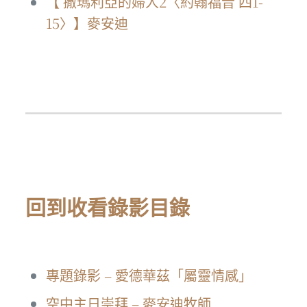
【 撒瑪利亞的婦人2〈約翰福音 四1-
15〉】麥安迪
回到收看錄影目錄
專題錄影 – 愛德華茲「屬靈情感」
空中主日崇拜 – 麥安迪牧師