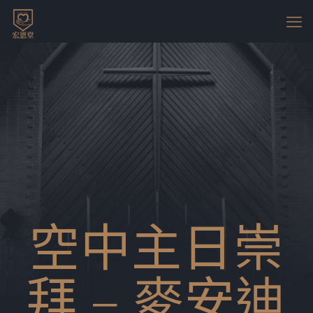
空中主日崇
拜 – 麥安迪